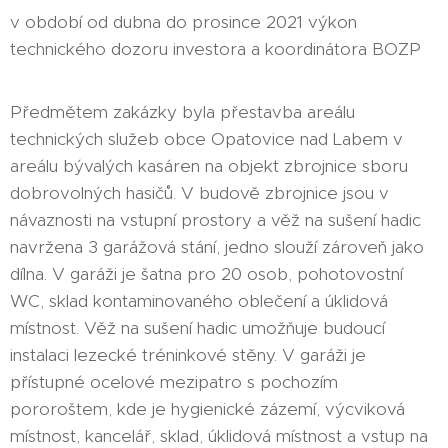
v období od dubna do prosince 2021 výkon
technického dozoru investora a koordinátora BOZP
Předmětem zakázky byla přestavba areálu
technických služeb obce Opatovice nad Labem v
areálu bývalých kasáren na objekt zbrojnice sboru
dobrovolných hasičů. V budově zbrojnice jsou v
návaznosti na vstupní prostory a věž na sušení hadic
navržena 3 garážová stání, jedno slouží zároveň jako
dílna. V garáži je šatna pro 20 osob, pohotovostní
WC, sklad kontaminovaného oblečení a úklidová
místnost. Věž na sušení hadic umožňuje budoucí
instalaci lezecké tréninkové stěny. V garáži je
přístupné ocelové mezipatro s pochozím
pororoštem, kde je hygienické zázemí, výcviková
místnost, kancelář, sklad, úklidová místnost a vstup na